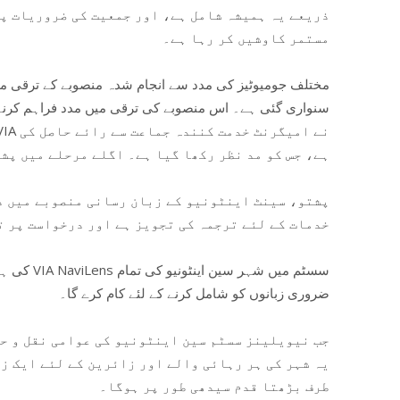
ذریعے یہ ہمیشہ شامل ہے، اور جمعیت کی ضروریات پ
مستمر کاوشیں کر رہا ہے۔
مختلف جومیوٹیز کی مدد سے انجام شدہ منصوبے کے ترقی میں
سنواری گئی ہے۔ اس منصوبے کی ترقی میں مدد فراہم کرنے
ہے، جس کو مد نظر رکھا گیا ہے۔ اگلے مرحلے میں پش
پشتو، سینٹ اینٹونیو کے زبان رسانی منصوبے میں دو
خدمات کے لئے ترجمہ کی تجویز ہے اور درخواست پر 
ضروری زبانوں کو شامل کرنے کے لئے کام کرے گا۔
جب نیویلینز سسٹم سین اینٹونیو کی عوامی نقل و حم
یہ شہر کی ہر رہائی والے اور زائرین کے لئے ایک ز
طرف بڑھتا قدم سیدھی طور پر ہوگا۔