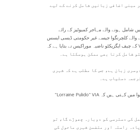
ر مبنی اضافی زبانیں شامل کرنے کے لیے
 شامل ہونے والے مہاجر کمیوٹیز کے رائے
 والے کلچرنگوا جیسے غیر حکومتی ڈیسی ایسس
کے چیف ایگزیکٹو ناضیہ موراکیس نے بتایا ہے کہ VIA نے امیگرنٹ خدمت کنندہ جماعت سے رائے حاصل کی
تو شامل کرنا بھی ممکن ہوسکتا ہے۔
سری زبان ہے، جس کا مطلب ہے کہ شہری
ترجمہ دستیاب ہے۔
"Lorraine Pulido" VIA کی ہوا میں کہتی ہیں کہ VIA NaviLens سسٹم میں شہر سین اینٹونیو کی تمام
ل کی دسترسی کو دوبارہ چھوڑے گا، تو
یادہ راستہ اور متضمن شہری ماحول کی