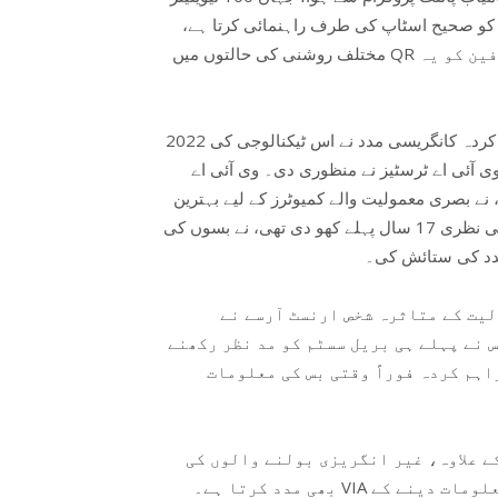
ن کو صحیح اسٹاپ کی طرف راہنمائی کرتا ہے
مختلف روشنی کی حالتوں میں QR کوڈز کو بغیر توجہ کیمرے کے پوائنٹ کرے، اور صارفین کو یہ
2022 میں یو ایس ریپریزنٹیٹو جواکین کاسٹرو کی طرف سے حاصل کردہ کانگریسی مدد نے اس ٹیکنالوجی کی
بنایا، جو 2023 کے جنوری میں وی آئی اے ٹرسٹیز نے منظوری دی۔ وی آئی اے
نے بصری معمولیت والے کمیوٹرز کے لیے بہترین
وسائل حاصل کرنا اپنا منصوبہ قرار دیا۔ میلون، جنہوں نے اپنی نظری 17 سال پہلے کھو دی تھی، نے بسوں کی
 مدد کی ستائش کی۔
یت کے متاثرہ شخص ارنسٹ آرسے نے
 نے پہلے ہی بریل سسٹم کو مد نظر رکھنے
اہم کردہ فوراً وقتی بس کی معلومات
ے علاوہ، غیر انگریزی بولنے والوں کی
بھی مدد کرتا ہے۔ VIA نے یہ یقینی بنایا ہوا ہے کہ 34 زبانوں میں فوراً وقتی معلومات دینے کے