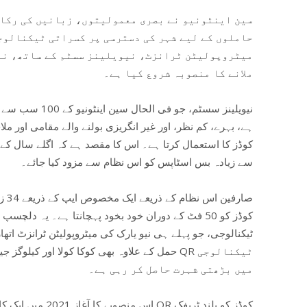
سین اینٹونیو نے بصری معمولیتوں، زبانیں کی رکاو
حاملوں کے لیے شہر کی دسترسی پر کسراتی ٹیکنالوجی
میٹروپولیٹن ٹرانزٹ، نیویلینز سسٹم کے ساتھ، نے 
ملانے کا منصوبہ شروع کیا ہے۔
نیویلینز سسٹم، جو
ہے، بہرے، کم نظر، اور غیر انگریزی بولنے والے مقامی اور 
سے زیادہ بس اسٹاپس کو اس نظام سے مزود کیا جائے۔
صارف
ٹیکنالوجی، جو پہلے ہی نیو یارک کی میٹروپولیٹن ٹرانزٹ ات
حمل کے علاوہ بھی کوکا کولا اور  QR ٹیکنالوجی
میں بڑھتی شہرت حاصل کر رہی ہے۔