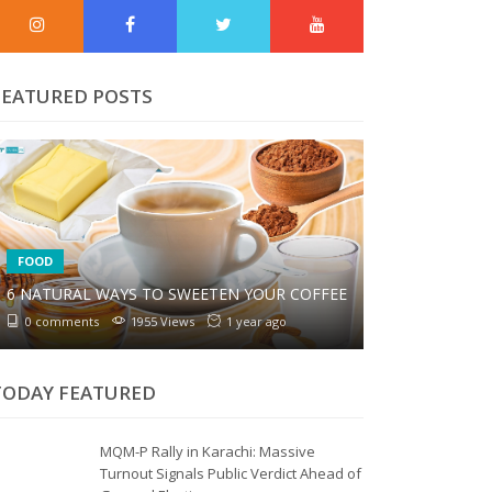
FEATURED POSTS
FOOD
6 NATURAL WAYS TO SWEETEN YOUR COFFEE
0 comments
1955 Views
1 year ago
TODAY FEATURED
MQM-P Rally in Karachi: Massive
Turnout Signals Public Verdict Ahead of