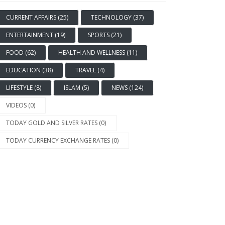
CURRENT AFFAIRS (25)
TECHNOLOGY (37)
ENTERTAINMENT (19)
SPORTS (21)
FOOD (62)
HEALTH AND WELLNESS (11)
EDUCATION (38)
TRAVEL (4)
LIFESTYLE (8)
ISLAM (5)
NEWS (124)
VIDEOS (0)
TODAY GOLD AND SILVER RATES (0)
TODAY CURRENCY EXCHANGE RATES (0)