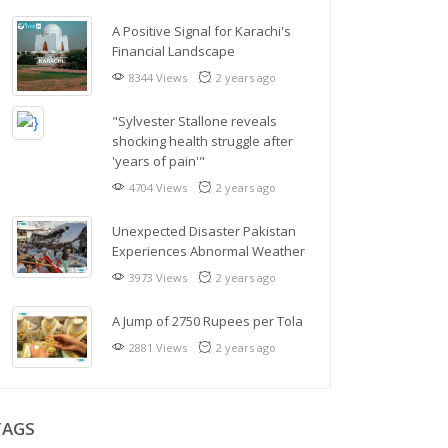
A Positive Signal for Karachi's
Financial Landscape
8344 Views
2 years ago
"Sylvester Stallone reveals
shocking health struggle after
'years of pain'"
4704 Views
2 years ago
Unexpected Disaster Pakistan
Experiences Abnormal Weather
3973 Views
2 years ago
A Jump of 2750 Rupees per Tola
2881 Views
2 years ago
TAGS