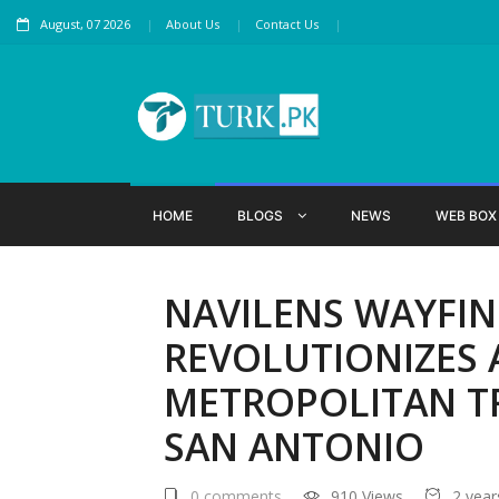
August, 07 2026
About Us
Contact Us
HOME
BLOGS
NEWS
WEB BO
NAVILENS WAYFI
REVOLUTIONIZES A
METROPOLITAN TR
SAN ANTONIO
0 comments
910 Views
2 year