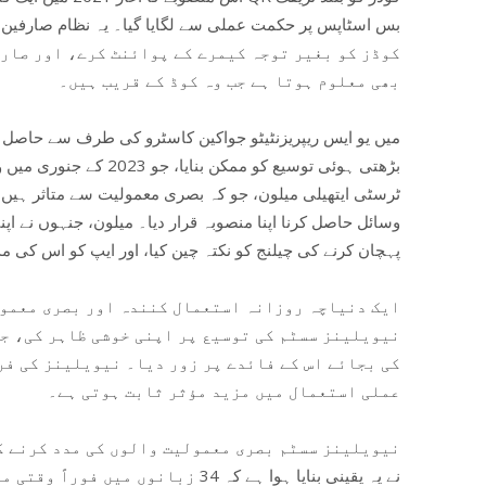
بس اسٹاپس پر حکمت عملی سے لگایا گیا۔ یہ نظام صارفی،
بھی معلوم ہوتا ہے جب وہ کوڈ کے قریب ہیں۔
بڑھتی ہوئی توسیع کو ممکن 
ٹرسٹی ایتھیلی میلون، جو کہ بصری معمولیت سے متاثر ہیں، 
پہچان کرنے کی چیلنج کو نکتہ چین کیا، اور ایپ کو اس کی
ایک دنیاچہ روزانہ استعمال کنندہ اور بصری معمول
نیویلینز سسٹم کی توسیع پر اپنی خوشی ظاہر کی، جس
کی بجائے اس کے فائدے پر زور دیا۔ نیویلینز کی فر
عملی استعمال میں مزید مؤثر ثابت ہوتی ہے۔
نیویلینز سسٹم بصری معمولیت والوں کی مدد کرنے ک